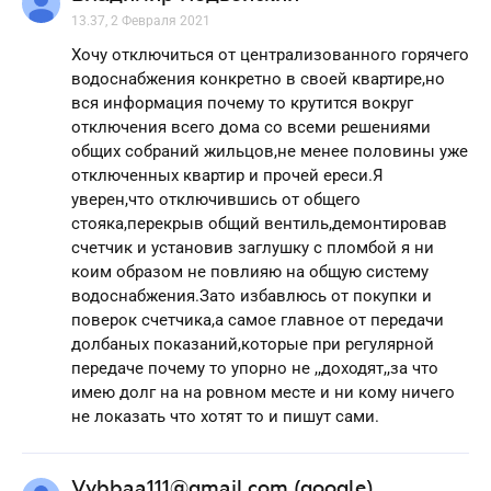
13.37, 2 Февраля 2021
Хочу отключиться от централизованного горячего
водоснабжения конкретно в своей квартире,но
вся информация почему то крутится вокруг
отключения всего дома со всеми решениями
общих собраний жильцов,не менее половины уже
отключенных квартир и прочей ереси.Я
уверен,что отключившись от общего
стояка,перекрыв общий вентиль,демонтировав
счетчик и установив заглушку с пломбой я ни
коим образом не повлияю на общую систему
водоснабжения.Зато избавлюсь от покупки и
поверок счетчика,а самое главное от передачи
долбаных показаний,которые при регулярной
передаче почему то упорно не ,,доходят,,за что
имею долг на на ровном месте и ни кому ничего
не локазать что хотят то и пишут сами.
Vvbbaa111@gmail.com (google)