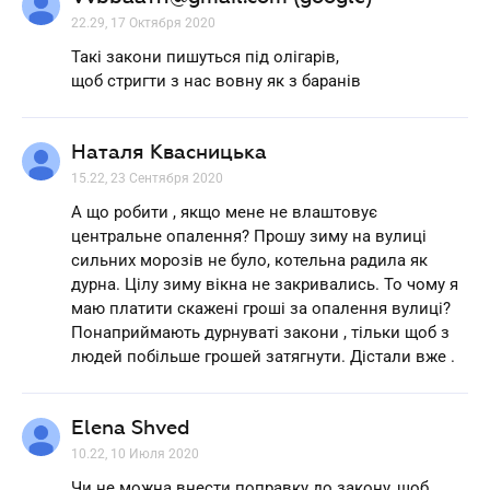
22.29, 17 Октября 2020
Такі закони пишуться під олігарів,
щоб стригти з нас вовну як з баранів
Наталя Квасницька
15.22, 23 Сентября 2020
А що робити , якщо мене не влаштовує
центральне опалення? Прошу зиму на вулиці
сильних морозів не було, котельна радила як
дурна. Цілу зиму вікна не закривались. То чому я
маю платити скажені гроші за опалення вулиці?
Понаприймають дурнуваті закони , тільки щоб з
людей побільше грошей затягнути. Дістали вже .
Elena Shved
10.22, 10 Июля 2020
Чи не можна внести поправку до закону, щоб