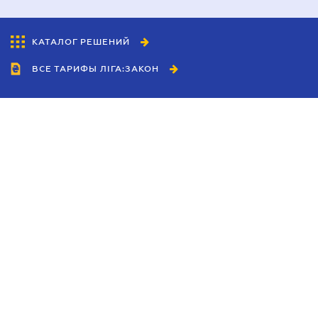
КАТАЛОГ РЕШЕНИЙ
ВСЕ ТАРИФЫ ЛІГА:ЗАКОН
Сотрудничество
Агенты
Дилеры
Политика
конфиденциальности
Условия использования
сайта
Реклама
Блог
Новости компании
Руководства