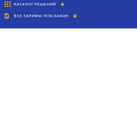
КАТАЛОГ РЕШЕНИЙ
ВСЕ ТАРИФЫ ЛІГА:ЗАКОН
Сотрудничество
Агенты
Дилеры
Политика
конфиденциальности
Условия использования
сайта
Реклама
Блог
Новости компании
Руководства
Каталоги компаний