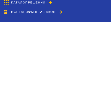
КАТАЛОГ РЕШЕНИЙ
ВСЕ ТАРИФЫ ЛІГА:ЗАКОН
Сотрудничество
Агенты
Дилеры
Политика
конфиденциальности
Условия использования
сайта
Реклама
Блог
Новости компании
Руководства
Каталоги компаний