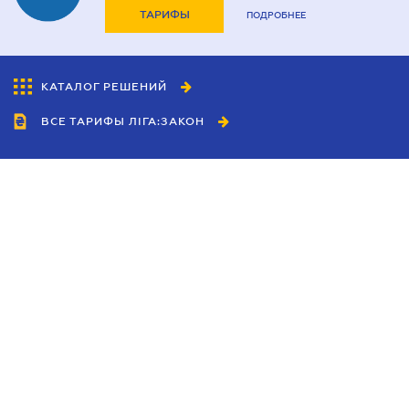
ТАРИФЫ
ПОДРОБНЕЕ
КАТАЛОГ РЕШЕНИЙ
ВСЕ ТАРИФЫ ЛІГА:ЗАКОН
Сотрудничество
Агенты
Дилеры
Политика
конфиденциальности
Условия использования
сайта
Реклама
Блог