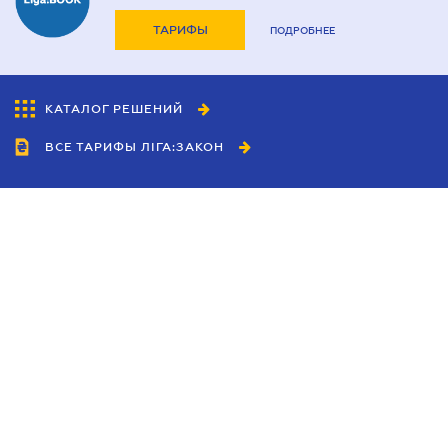
ТАРИФЫ
ПОДРОБНЕЕ
КАТАЛОГ РЕШЕНИЙ
ВСЕ ТАРИФЫ ЛІГА:ЗАКОН
Сотрудничество
Агенты
Дилеры
Политика
конфиденциальности
Условия использования
сайта
Реклама
Блог