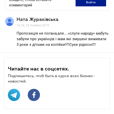
войти
комментарий
Ната Жураківська
16.24, 25 Ноября 2019
Пропозиція не погана,але....«слуги народу» мабуть
забули про українців і мам які змушені виживати
3 роки з дітьми на копійки!!!!Суки рідкісні!!!
Читайте нас в соцсетях.
Подпишитесь, чтоб быть в курсе всех бизнес-
новостей.