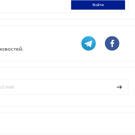
войти
новостей.