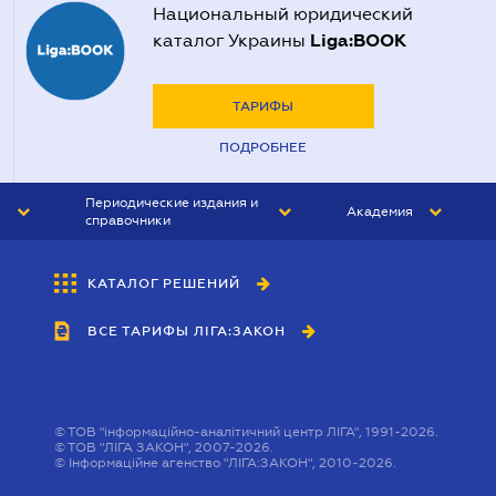
Национальный юридический
Liga:BOOK
каталог Украины
ТАРИФЫ
ПОДРОБНЕЕ
Периодические издания и
Академия
справочники
ЮРИСТ&ЗАКОН
АКАДЕМИЯ ЛІГА:ЗАКОН
КАТАЛОГ РЕШЕНИЙ
БУХГАЛТЕР&ЗАКОН
ВСЕ ТАРИФЫ ЛІГА:ЗАКОН
ВЕСТНИК МСФО
ИНТЕРБУХ
ЛИЧНЫЙ ЭКСПЕРТ
©
ТОВ "інформаційно-аналітичний центр ЛІГА", 1991-2026.
©
ТОВ "ЛІГА ЗАКОН", 2007-2026.
©
Інформаційне агенство "ЛІГА:ЗАКОН", 2010-2026.