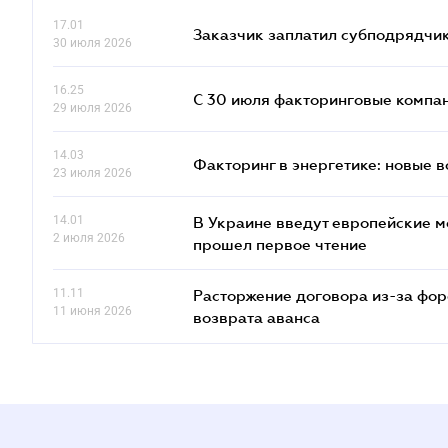
17.01
Заказчик заплатил субподрядчик
30 июля 2026
16.25
С 30 июля факторинговые компан
29 июля 2026
14.03
Факторинг в энергетике: новые 
23 июля 2026
14.01
В Украине введут европейские м
2 июля 2026
прошел первое чтение
11.11
Расторжение договора из-за фор
11 июня 2026
возврата аванса