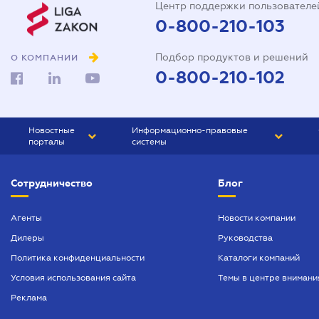
Центр поддержки пользователе
0-800-210-103
Подбор продуктов и решений
О КОМПАНИИ
0-800-210-102
Новостные
Информационно-правовые
порталы
системы
ЮРЛИГА
Право Украины
Сотрудничество
Блог
БИЗНЕС
ГРАНД
БУХГАЛТЕР.ua
ПРАЙМ
Агенты
Новости компании
Дилеры
Руководства
БУХГАЛТЕР ПРОФ
Политика конфиденциальности
Каталоги компаний
ЮРИСТ ПРОФ
Условия использования сайта
Темы в центре внимани
ЮРИСТ
Реклама
ПІДПРИЄМЕЦЬ