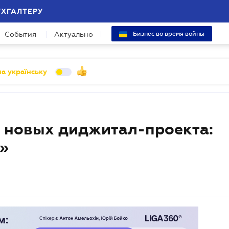
УХГАЛТЕРУ
События
Актуально
Бизнес во время войны
а українську
а новых диджитал-проекта:
D»