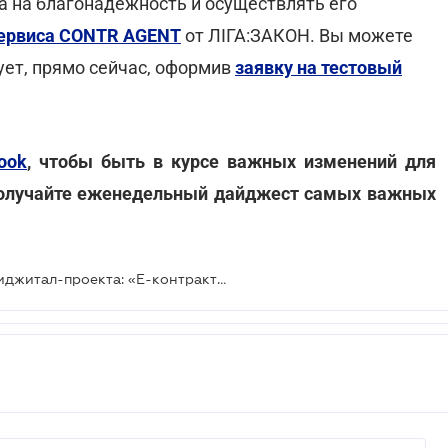
а на благонадежность и осуществлять его
ервиса CONTR AGENT
от ЛІГА:ЗАКОН. Вы можете
ует, прямо сейчас, оформив
заявку на тестовый
ook
, чтобы быть в курсе важных изменений для
олучайте еженедельный дайджест самых важных
В Украине запускают два новых диджитал-проекта: «Е-контракт» и «SmartID»