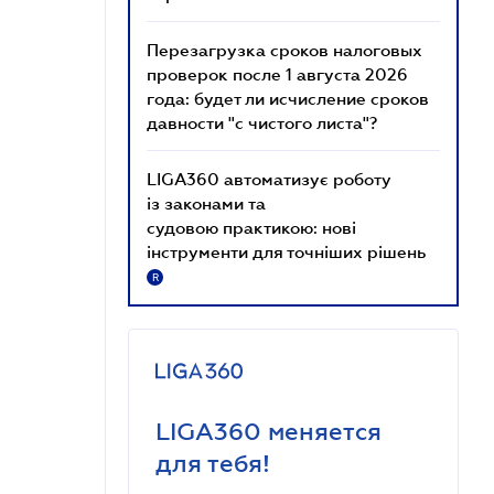
Перезагрузка сроков налоговых
проверок после 1 августа 2026
года: будет ли исчисление сроков
давности "с чистого листа"?
LIGA360 автоматизує роботу
із законами та
судовою практикою: нові
інструменти для точніших рішень
R
LIGA360 меняется
для тебя!