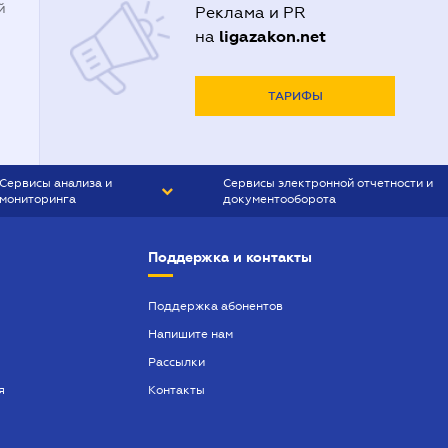
й
Реклама и PR
ligazakon.net
на
ТАРИФЫ
Сервисы анализа и
Сервисы электронной отчетности и
мониторинга
документооборота
CONTR AGENT
Liga:REPORT
Поддержка и контакты
SMS-МАЯК
VERDICTUM
Поддержка абонентов
Напишите нам
SEMANTRUM
Рассылки
SMS-МАЯК ИПОТЕКА
я
Контакты