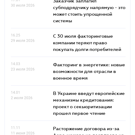
Заказчик заплатил
30 июля 2026
субподрядчику напрямую - это
может стоить упрощенной
системы
16.25
С 30 июля факторинговые
29 июля 2026
компании теряют право
покупать долги потребителей
14.03
Факторинг в энергетике: новые
23 июля 2026
возможности для отрасли в
военное время
14.01
В Украине введут европейские
2 июля 2026
механизмы кредитования:
проект о секьюритизации
прошел первое чтение
11.11
Расторжение договора из-за
11 июня 2026
форс-мажора не дает право на