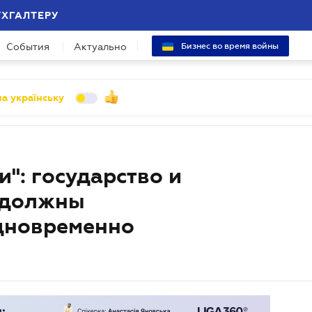
УХГАЛТЕРУ
События
Актуально
Бизнес во время войны
а українську
и": государство и
 должны
дновременно