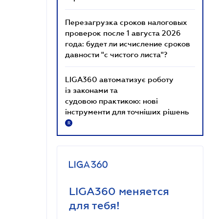
Перезагрузка сроков налоговых
проверок после 1 августа 2026
года: будет ли исчисление сроков
давности "с чистого листа"?
LIGA360 автоматизує роботу
із законами та
судовою практикою: нові
інструменти для точніших рішень
R
LIGA360 меняется
для тебя!