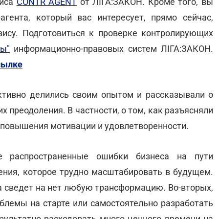
виса
CONTR AGENT
от ЛІГА:ЗАКОН. Кроме того, вы
гента, который вас интересует, прямо сейчас,
ису. Подготовиться к проверке контролирующих
ны"
информационно-правовых систем ЛІГА:ЗАКОН.
сылке
тивно делились своим опытом и рассказывали о
их преодоления. В частности, о том, как разъясняли
 повышения мотивации и удовлетворенности.
е распространенные ошибки бизнеса на пути
ения, которое трудно масштабировать в будущем.
а сведет на нет любую трансформацию. Во-вторых,
лемы на старте или самостоятельно разработать
ультатно расходовать много ценного времени на