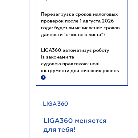
Перезагрузка сроков налоговых
проверок после 1 августа 2026
года: будет ли исчисление сроков
давности "с чистого листа"?
LIGA360 автоматизує роботу
із законами та
судовою практикою: нові
інструменти для точніших рішень
R
LIGA360 меняется
для тебя!