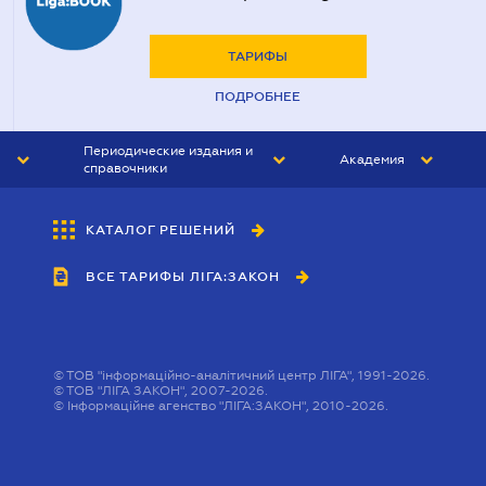
ТАРИФЫ
ПОДРОБНЕЕ
Периодические издания и
Академия
справочники
ЮРИСТ&ЗАКОН
АКАДЕМИЯ ЛІГА:ЗАКОН
КАТАЛОГ РЕШЕНИЙ
БУХГАЛТЕР&ЗАКОН
ВСЕ ТАРИФЫ ЛІГА:ЗАКОН
ВЕСТНИК МСФО
ИНТЕРБУХ
ЛИЧНЫЙ ЭКСПЕРТ
©
ТОВ "інформаційно-аналітичний центр ЛІГА", 1991-2026.
©
ТОВ "ЛІГА ЗАКОН", 2007-2026.
©
Інформаційне агенство "ЛІГА:ЗАКОН", 2010-2026.