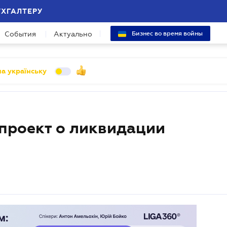
УХГАЛТЕРУ
События
Актуально
Бизнес во время войны
а українську
 проект о ликвидации