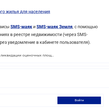
го жилья для населения
рвисы
SMS-маяк
и
SMS-маяк Земля
, с помощью
ниях в реестре недвижимости (через SMS-
рез уведомление в кабинете пользователя).
В Раде зарегистрирован проект о ликвидации оценочных площадок
войти