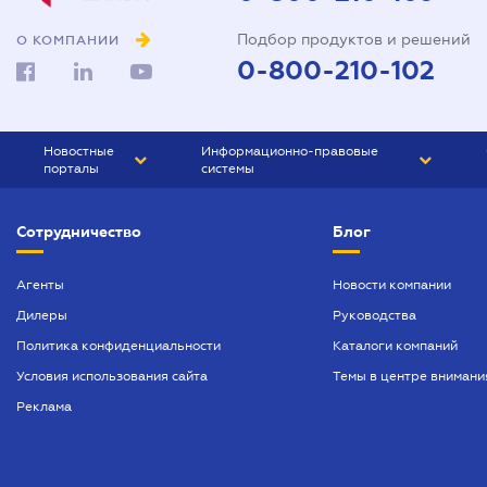
Подбор продуктов и решений
О КОМПАНИИ
0-800-210-102
Новостные
Информационно-правовые
порталы
системы
ЮРЛИГА
Право Украины
Сотрудничество
Блог
БИЗНЕС
ГРАНД
БУХГАЛТЕР.ua
ПРАЙМ
Агенты
Новости компании
Дилеры
Руководства
БУХГАЛТЕР ПРОФ
Политика конфиденциальности
Каталоги компаний
ЮРИСТ ПРОФ
Условия использования сайта
Темы в центре внимани
ЮРИСТ
Реклама
ПІДПРИЄМЕЦЬ