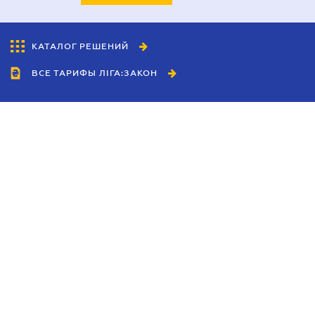
КАТАЛОГ РЕШЕНИЙ
ВСЕ ТАРИФЫ ЛІГА:ЗАКОН
Сотрудничество
Агенты
Дилеры
Политика
конфиденциальности
Условия использования
сайта
Реклама
Блог
Новости компании