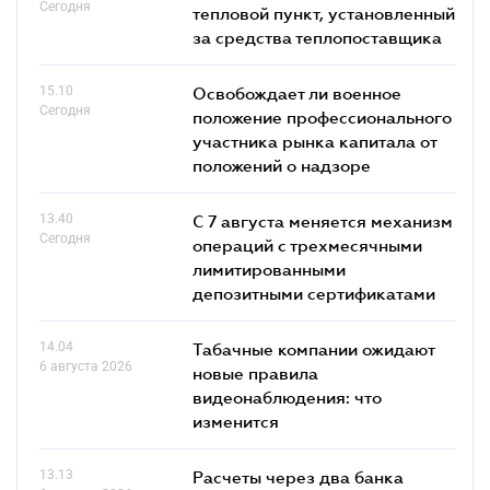
Сегодня
тепловой пункт, установленный
за средства теплопоставщика
15.10
Освобождает ли военное
Сегодня
положение профессионального
участника рынка капитала от
положений о надзоре
13.40
С 7 августа меняется механизм
Сегодня
операций с трехмесячными
лимитированными
депозитными сертификатами
14.04
Табачные компании ожидают
6 августа 2026
новые правила
видеонаблюдения: что
изменится
13.13
Расчеты через два банка