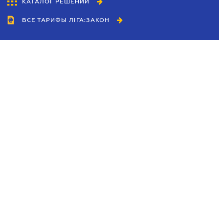
КАТАЛОГ РЕШЕНИЙ
ВСЕ ТАРИФЫ ЛІГА:ЗАКОН
Сотрудничество
Агенты
Дилеры
Политика
конфиденциальности
Условия использования
сайта
Реклама
Блог
Новости компании
Руководства
Каталоги компаний
Темы в центре внимания