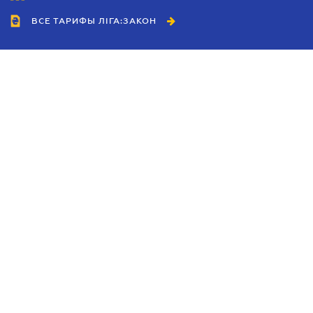
ВСЕ ТАРИФЫ ЛІГА:ЗАКОН
Сотрудничество
Агенты
Дилеры
Политика
конфиденциальности
Условия использования
сайта
Реклама
Блог
Новости компании
Руководства
Каталоги компаний
Темы в центре внимания