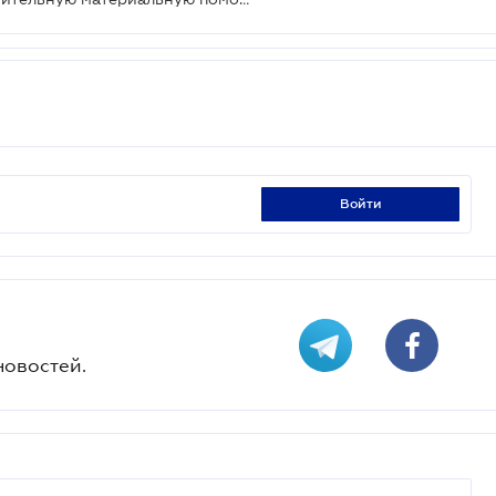
войти
новостей.