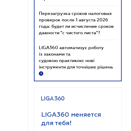
Перезагрузка сроков налоговых
проверок после 1 августа 2026
года: будет ли исчисление сроков
давности "с чистого листа"?
LIGA360 автоматизує роботу
із законами та
судовою практикою: нові
інструменти для точніших рішень
R
LIGA360 меняется
для тебя!