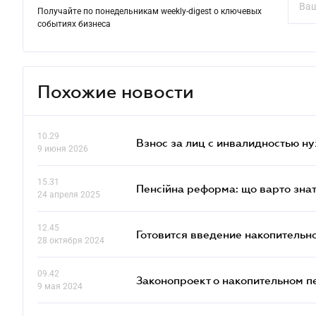
Получайте по понедельникам weekly-digest о ключевых
событиях бизнеса
Похожие новости
10.29
Взнос за лиц с инвалидностью н
9 июня 2026
15.31
Пенсійна реформа: що варто знат
24 апреля 2025
12.45
Готовится введение накопительн
28 октября 2024
09.42
Законопроект о накопительном п
9 мая 2024