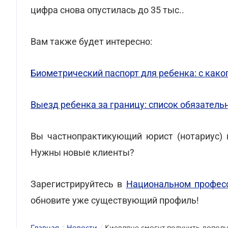
цифра снова опустилась до 35 тыс..
Вам также будет интересно:
Биометрический паспорт для ребенка: с како
Выезд ребенка за границу: список обязател
Вы частнопрактикующий юрист (нотариус) и
Нужны новые клиенты?
Зарегистрируйтесь в
Национальном професс
обновите уже существующий профиль!
Главная
/
Новости
/