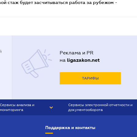
ой стаж будет засчитываться работа за рубежом -
й
Реклама и PR
ligazakon.net
на
ТАРИФЫ
Сервисы анализа и
Сервисы электронной отчетности и
мониторинга
документооборота
CONTR AGENT
Liga:REPORT
Поддержка и контакты
SMS-МАЯК