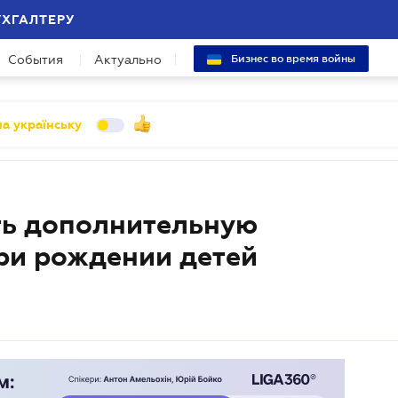
УХГАЛТЕРУ
События
Актуально
Бизнес во время войны
а українську
ть дополнительную
ри рождении детей