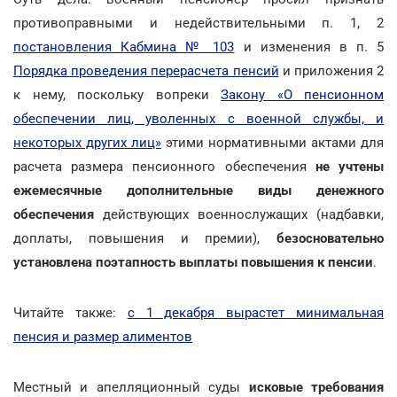
противоправными и недействительными п. 1, 2
постановления Кабмина № 103
и изменения в п. 5
Порядка проведения перерасчета пенсий
и приложения 2
к нему, поскольку вопреки
Закону «О пенсионном
обеспечении лиц, уволенных с военной службы, и
некоторых других лиц»
этими нормативными актами для
расчета размера пенсионного обеспечения
не учтены
ежемесячные дополнительные виды денежного
обеспечения
действующих военнослужащих (надбавки,
доплаты, повышения и премии),
безосновательно
установлена поэтапность выплаты повышения к пенсии
.
Читайте также:
с 1 декабря вырастет минимальная
пенсия и размер алиментов
Местный и апелляционный суды
исковые требования