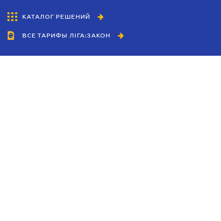
КАТАЛОГ РЕШЕНИЙ
ВСЕ ТАРИФЫ ЛІГА:ЗАКОН
Сотрудничество
Агенты
Дилеры
Политика
конфиденциальности
Условия использования
сайта
Реклама
Блог
Новости компании
Руководства
Каталоги компаний