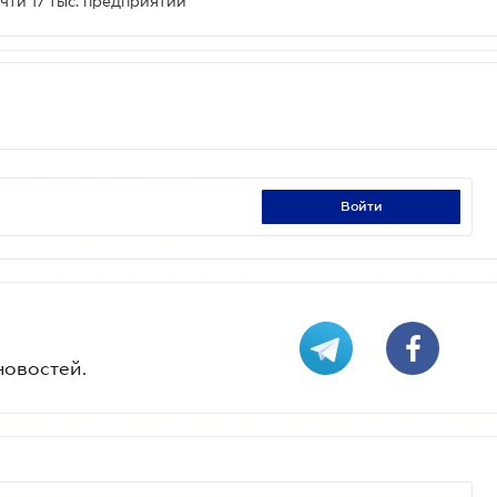
чти 17 тыс. предприятий
войти
новостей.