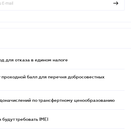
д для отказа в едином налоге
т проходной балл для перечня добросовестных
т доначислений по трансфертному ценообразованию
н будут требовать IMEI