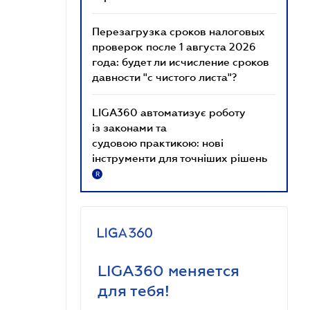
Перезагрузка сроков налоговых
проверок после 1 августа 2026
года: будет ли исчисление сроков
давности "с чистого листа"?
LIGA360 автоматизує роботу
із законами та
судовою практикою: нові
інструменти для точніших рішень
R
LIGA360 меняется
для тебя!