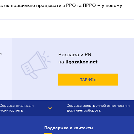
в: як правильно працювати з РРО та ПРРО – у новому
й
Реклама и PR
ligazakon.net
на
ТАРИФЫ
Сервисы анализа и
Сервисы электронной отчетности и
мониторинга
документооборота
CONTR AGENT
Liga:REPORT
Поддержка и контакты
SMS-МАЯК