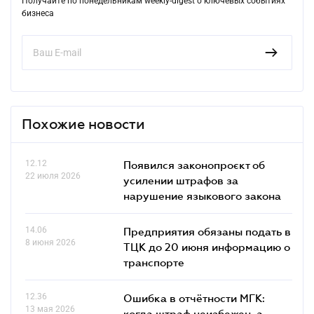
Получайте по понедельникам weekly-digest о ключевых событиях
бизнеса
Похожие новости
12.12
Появился законопроєкт об
22 июля 2026
усилении штрафов за
нарушение языкового закона
14.06
Предприятия обязаны подать в
8 июня 2026
ТЦК до 20 июня информацию о
транспорте
12.36
Ошибка в отчётности МГК:
13 мая 2026
когда штраф неизбежен, а