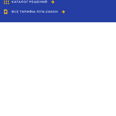
КАТАЛОГ РЕШЕНИЙ
ВСЕ ТАРИФЫ ЛІГА:ЗАКОН
Сотрудничество
Агенты
Дилеры
Политика
конфиденциальности
Условия использования
сайта
Реклама
Блог
Новости компании
Руководства
Каталоги компаний