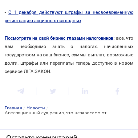
-
С 1 декабря действуют штрафы за несвоевременную
регистрацию акцизных накладных
Посмотрите на свой бизнес глазами налоговиков
:
все, что
вам необходимо знать о налогах, начисленных
государством на ваш бизнес, суммы выплат, возможные
долги, штрафы или переплаты теперь доступно в новом
сервисе ЛІГА:ЗАКОН.
Главная
/
Новости
/
Апелляционный суд решил, что независимо от получения дохода у ФОП есть обязанность уплачивать ЕСВ
Оставьте комментарий