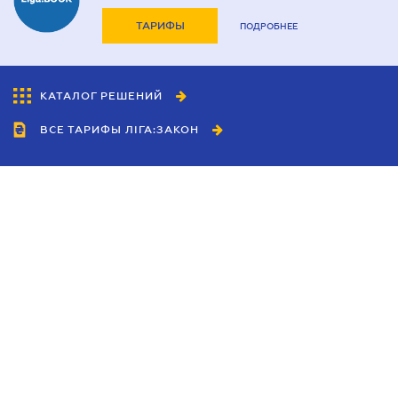
ТАРИФЫ
ПОДРОБНЕЕ
КАТАЛОГ РЕШЕНИЙ
ВСЕ ТАРИФЫ ЛІГА:ЗАКОН
Сотрудничество
Агенты
Дилеры
Политика
конфиденциальности
Условия использования
сайта
Реклама
Блог