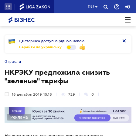
RU
БІЗНЕС
Ця сторінка доступна рідною мовою.
Перейти на українську
Отрасли
НКРЭКУ предложила снизить
"зеленые" тарифы
16 декабря 2019, 15:18
729
0
Реклама
Нацкомисия по регулированию энергетики и