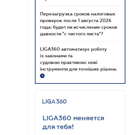
Перезагрузка сроков налоговых
проверок после 1 августа 2026
года: будет ли исчисление сроков
давности "с чистого листа"?
LIGA360 автоматизує роботу
із законами та
судовою практикою: нові
інструменти для точніших рішень
R
LIGA360 меняется
для тебя!