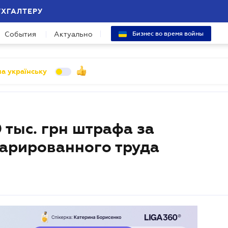
УХГАЛТЕРУ
События
Актуально
Бизнес во время войны
а українську
тыс. грн штрафа за
арированного труда