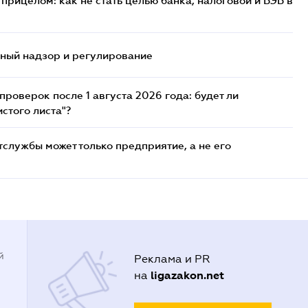
прицелом: как не стать целью банка, налоговой и БЭБ в
нный надзор и регулирование
роверок после 1 августа 2026 года: будет ли
стого листа"?
службы может только предприятие, а не его
й
Реклама и PR
ligazakon.net
на