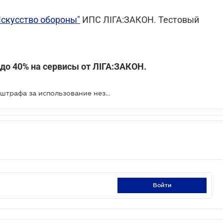
Искусство обороны"
ИПС ЛІГА:ЗАКОН. Тестовый
до 40% на сервисы от
ЛІГА:ЗАКОН
.
ФОП заплатит свыше 250 тыс. грн штрафа за использование незадекларированного труда
войти