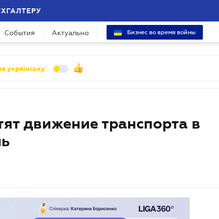
УХГАЛТЕРУ
События
Актуально
Бизнес во время войны
а українську
тят движение транспорта в
чь