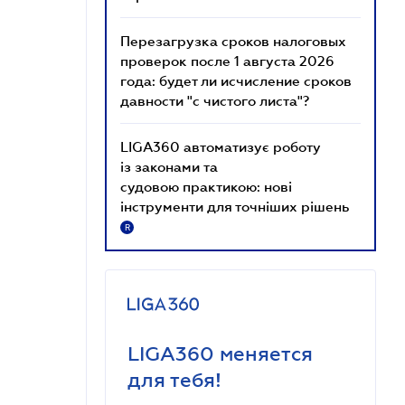
Перезагрузка сроков налоговых
проверок после 1 августа 2026
года: будет ли исчисление сроков
давности "с чистого листа"?
LIGA360 автоматизує роботу
із законами та
судовою практикою: нові
інструменти для точніших рішень
R
LIGA360 меняется
для тебя!