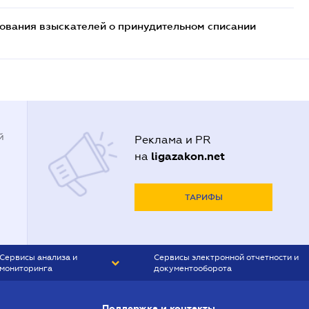
бования взыскателей о принудительном списании
й
Реклама и PR
ligazakon.net
на
ТАРИФЫ
Сервисы анализа и
Сервисы электронной отчетности и
мониторинга
документооборота
CONTR AGENT
Liga:REPORT
Поддержка и контакты