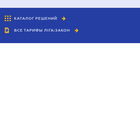
КАТАЛОГ РЕШЕНИЙ
ВСЕ ТАРИФЫ ЛІГА:ЗАКОН
Сотрудничество
Агенты
Дилеры
Политика
конфиденциальности
Условия использования
сайта
Реклама
Блог
Новости компании
Руководства