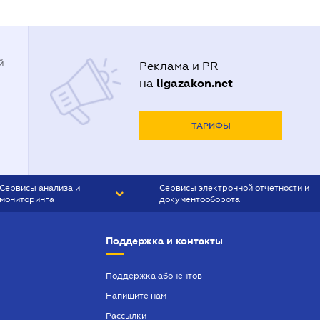
й
Реклама и PR
ligazakon.net
на
ТАРИФЫ
Сервисы анализа и
Сервисы электронной отчетности и
мониторинга
документооборота
CONTR AGENT
Liga:REPORT
Поддержка и контакты
SMS-МАЯК
VERDICTUM
Поддержка абонентов
Напишите нам
SEMANTRUM
Рассылки