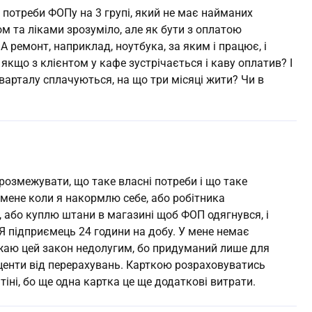
і потреби ФОПу на 3 групі, який не має найманих
м та ліками зрозуміло, але як бути з оплатою
А ремонт, наприклад, ноутбука, за яким і працює, і
якщо з клієнтом у кафе зустрічається і каву оплатив? І
варталу сплачуються, на що три місяці жити? Чи в
 розмежувати, що таке власні потреби і що таке
 мене коли я накормлю себе, або робітника
або куплю штани в магазині щоб ФОП одягнувся, і
. Я підприємець 24 години на добу. У мене немає
важаю цей закон недолугим, бо придуманий лише для
оценти від перерахувань. Карткою розраховуватись
тіні, бо ще одна картка це ще додаткові витрати.