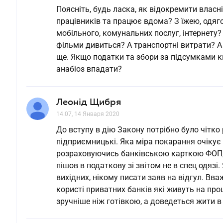
Поясніть, будь ласка, як відокремити власн
працівників та працює вдома? З їжею, одяго
мобільного, комунальних послуг, інтернету? 
фільми дивиться? А транспортні витрати? А 
ще. Якщо податки та збори за підсумками к
анабіоз впадати?
Леонід Щибря
14.07, 14 Января 2020
До вступу в дію Закону потрібно було чітко
підприємницькі. Яка міра покарання очікує
розраховуючись банківською карткою ФОП, 
пішов в податкову зі звітом не в спец одязі
вихідних, нікому писати заяв на відгул. В
користі приватних банків які живуть на пр
зручніше ніж готівкою, а доведеться жити в 