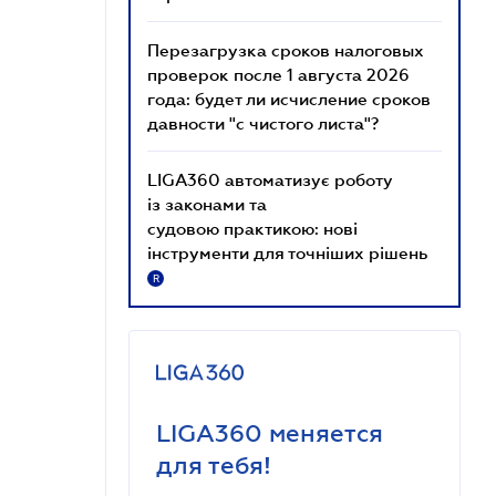
Перезагрузка сроков налоговых
проверок после 1 августа 2026
года: будет ли исчисление сроков
давности "с чистого листа"?
LIGA360 автоматизує роботу
із законами та
судовою практикою: нові
інструменти для точніших рішень
R
LIGA360 меняется
для тебя!