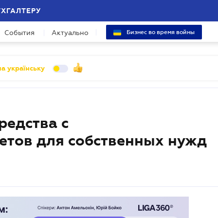
УХГАЛТЕРУ
События
Актуально
Бизнес во время войны
а українську
редства с
етов для собственных нужд