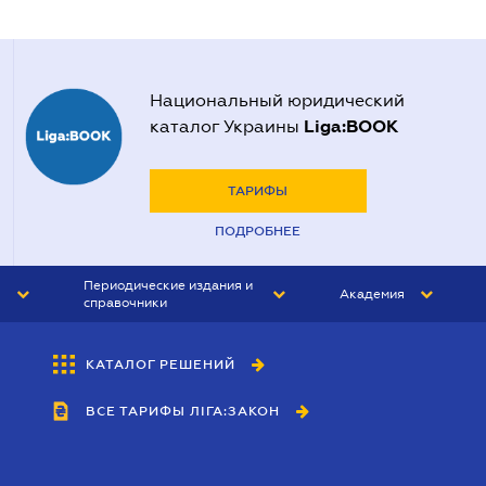
Национальный юридический
Liga:BOOK
каталог Украины
ТАРИФЫ
ПОДРОБНЕЕ
Периодические издания и
Академия
справочники
ЮРИСТ&ЗАКОН
АКАДЕМИЯ ЛІГА:ЗАКОН
КАТАЛОГ РЕШЕНИЙ
БУХГАЛТЕР&ЗАКОН
ВСЕ ТАРИФЫ ЛІГА:ЗАКОН
ВЕСТНИК МСФО
ИНТЕРБУХ