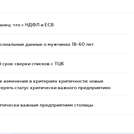
анец: что с НДФЛ и ЕСВ
сональные данные о мужчинах 18-60 лет
й срок сверки списков c ТЦК
 изменения в критериях критичности: новые
терять статус критически важного предприятия»
итически важным предприятиям столицы