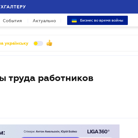
УХГАЛТЕРУ
События
Актуально
Бизнес во время войны
а українську
ы труда работников