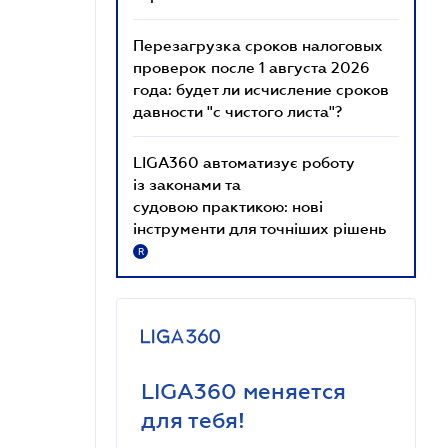
Перезагрузка сроков налоговых
проверок после 1 августа 2026
года: будет ли исчисление сроков
давности "с чистого листа"?
LIGA360 автоматизує роботу
із законами та
судовою практикою: нові
інструменти для точніших рішень
R
LIGA360 меняется
для тебя!