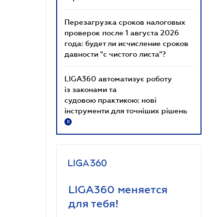
Перезагрузка сроков налоговых
проверок после 1 августа 2026
года: будет ли исчисление сроков
давности "с чистого листа"?
LIGA360 автоматизує роботу
із законами та
судовою практикою: нові
інструменти для точніших рішень
R
LIGA360 меняется
для тебя!