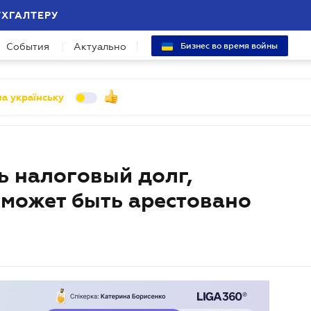
УХГАЛТЕРУ
События
Актуально
Бизнес во время войны
а українську
ь налоговый долг,
может быть арестовано