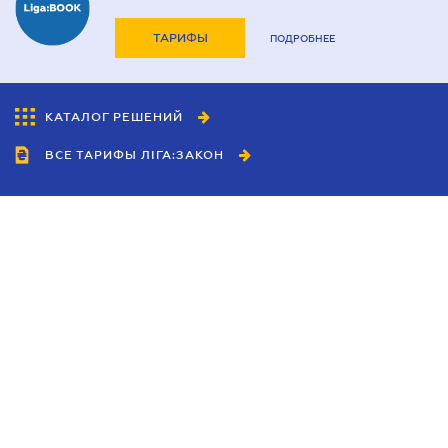
ТАРИФЫ
ПОДРОБНЕЕ
КАТАЛОГ РЕШЕНИЙ
ВСЕ ТАРИФЫ ЛІГА:ЗАКОН
Сотрудничество
Агенты
Дилеры
Политика
конфиденциальности
Условия использования
сайта
Реклама
Блог