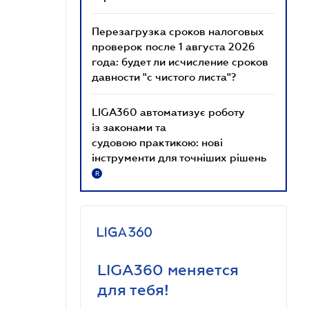
Перезагрузка сроков налоговых
проверок после 1 августа 2026
года: будет ли исчисление сроков
давности "с чистого листа"?
LIGA360 автоматизує роботу
із законами та
судовою практикою: нові
інструменти для точніших рішень
R
LIGA360 меняется
для тебя!