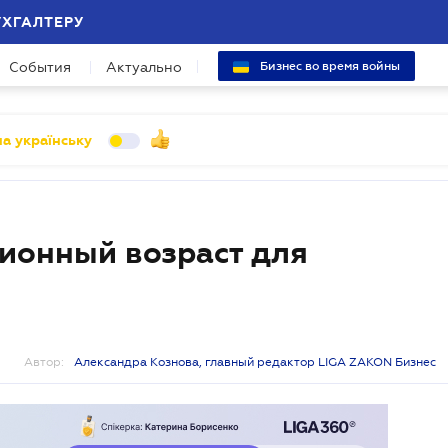
УХГАЛТЕРУ
События
Актуально
Бизнес во время войны
а українську
сионный возраст для
Автор:
Александра Кознова, главный редактор LIGA ZAKON Бизнес