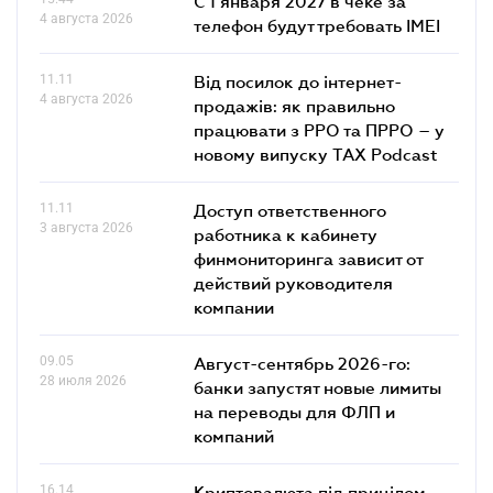
С 1 января 2027 в чеке за
4 августа 2026
телефон будут требовать IMEI
11.11
Від посилок до інтернет-
4 августа 2026
продажів: як правильно
працювати з РРО та ПРРО – у
новому випуску TAX Podcast
11.11
Доступ ответственного
3 августа 2026
работника к кабинету
финмониторинга зависит от
действий руководителя
компании
09.05
Август-сентябрь 2026-го:
28 июля 2026
банки запустят новые лимиты
на переводы для ФЛП и
компаний
16.14
Криптовалюта під прицілом