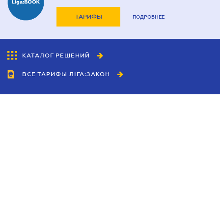
ТАРИФЫ
ПОДРОБНЕЕ
КАТАЛОГ РЕШЕНИЙ
ВСЕ ТАРИФЫ ЛІГА:ЗАКОН
Сотрудничество
Агенты
Дилеры
Политика
конфиденциальности
Условия использования
сайта
Реклама
Блог