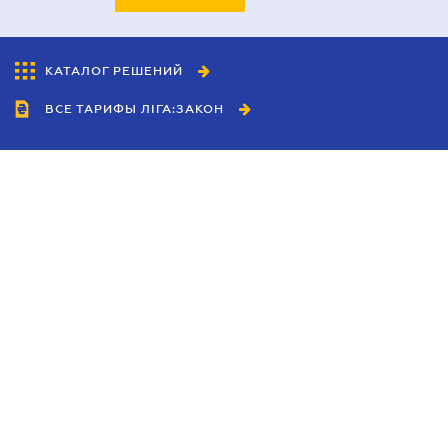
КАТАЛОГ РЕШЕНИЙ
ВСЕ ТАРИФЫ ЛІГА:ЗАКОН
Сотрудничество
Агенты
Дилеры
Политика
конфиденциальности
Условия использования
сайта
Реклама
Блог
Новости компании