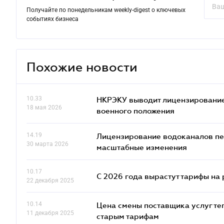
Получайте по понедельникам weekly-digest о ключевых
событиях бизнеса
Похожие новости
10.33
НКРЭКУ выводит лицензирование
18 мая 2026
военного положения
14.19
Лицензирование водоканалов пе
30 марта 2026
масштабные изменения
10.17
С 2026 года вырастут тарифы на
22 декабря 2025
10.14
Цена смены поставщика услуг те
11 декабря 2025
старым тарифам