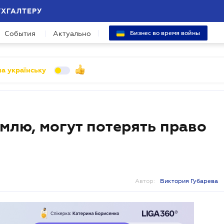
УХГАЛТЕРУ
События
Актуально
Бизнес во время войны
а українську
млю, могут потерять право
Автор:
Виктория Губарева