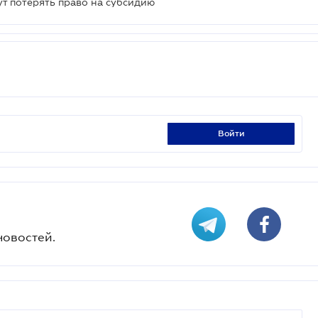
т потерять право на субсидию
войти
новостей.