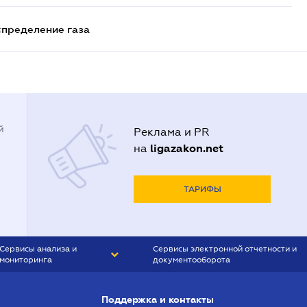
спределение газа
й
Реклама и PR
ligazakon.net
на
ТАРИФЫ
Сервисы анализа и
Сервисы электронной отчетности и
мониторинга
документооборота
CONTR AGENT
Liga:REPORT
Поддержка и контакты
SMS-МАЯК