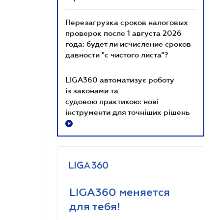
Перезагрузка сроков налоговых
проверок после 1 августа 2026
года: будет ли исчисление сроков
давности "с чистого листа"?
LIGA360 автоматизує роботу
із законами та
судовою практикою: нові
інструменти для точніших рішень
R
LIGA360 меняется
для тебя!