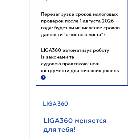
Перезагрузка сроков налоговых
проверок после 1 августа 2026
года: будет ли исчисление сроков
давности "с чистого листа"?
LIGA360 автоматизує роботу
із законами та
судовою практикою: нові
інструменти для точніших рішень
R
LIGA360 меняется
для тебя!