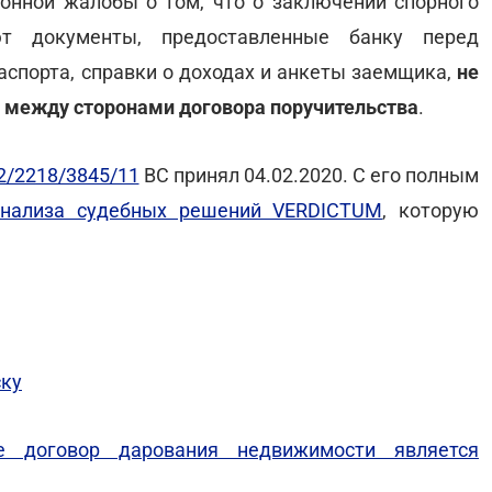
онной жалобы о том, что о заключении спорного
уют документы, предоставленные банку перед
паспорта, справки о доходах и анкеты заемщика,
не
 между сторонами договора поручительства
.
2/2218/3845/11
ВС принял 04.02.2020. С его полным
анализа судебных решений VERDICTUM
, которую
ску
е договор дарования недвижимости является