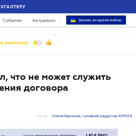
УХГАЛТЕРУ
События
Актуально
Бизнес во время войны
а українську
, что не может служить
ения договора
Автор:
Олена Баконіна, головний редактор ЮРЛІГА