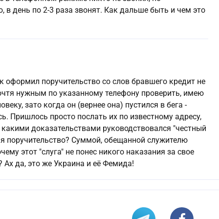
 в день по 2-3 раза звонят. Как дальше быть и чем это
нк оформил поручительство со слов бравшего кредит не
 сочтя нужным по указанному телефону проверить, имею
веку, зато когда он (вернее она) пустился в бега -
ь. Пришлось просто послать их по известному адресу,
 а какими доказательствами руководствовался "честный
ая поручительство? Суммой, обещанной служителю
му этот "слуга" не понес никого наказания за свое
 Ах да, это же Украина и её Фемида!