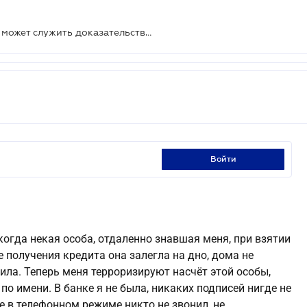
Верховный Суд разъяснил, что не может служить доказательством заключения договора поручительства
войти
огда некая особа, отдаленно знавшая меня, при взятии
 получения кредита она залегла на дно, дома не
ила. Теперь меня терроризируют насчёт этой особы,
по имени. В банке я не была, никаких подписей нигде не
е в телефонном режиме никто не звонил, не