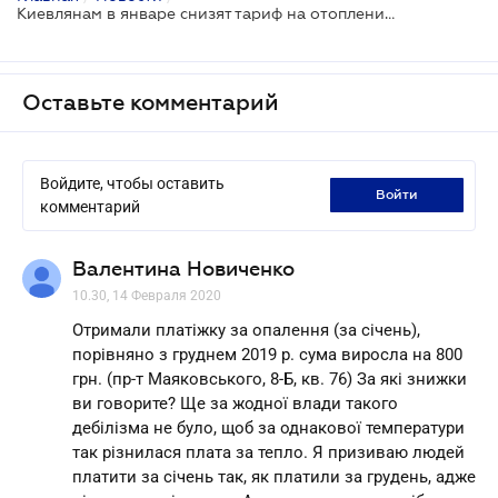
Киевлянам в январе снизят тариф на отопление и горячую воду
Оставьте комментарий
Войдите, чтобы оставить
войти
комментарий
Валентина Новиченко
10.30, 14 Февраля 2020
Отримали платіжку за опалення (за січень),
порівняно з груднем 2019 р. сума виросла на 800
грн. (пр-т Маяковського, 8-Б, кв. 76) За які знижки
ви говорите? Ще за жодної влади такого
дебілізма не було, щоб за однакової температури
так різнилася плата за тепло. Я призиваю людей
платити за січень так, як платили за грудень, адже