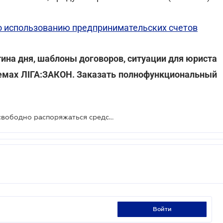
о использованию предпринимательских счетов
тина дня, шаблоны договоров, ситуации для юриста
стемах ЛІГА:ЗАКОН. Заказать полнофункциональный
ГНС разъяснила, могут ли ФОПы свободно распоряжаться средствами на бизнес-счете
войти