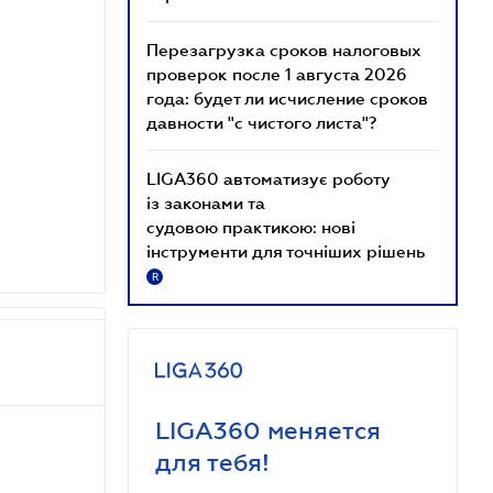
Перезагрузка сроков налоговых
проверок после 1 августа 2026
года: будет ли исчисление сроков
давности "с чистого листа"?
LIGA360 автоматизує роботу
із законами та
судовою практикою: нові
інструменти для точніших рішень
R
LIGA360 меняется
для тебя!