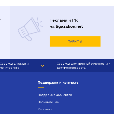
й
Реклама и PR
ligazakon.net
на
ТАРИФЫ
Сервисы анализа и
Сервисы электронной отчетности и
мониторинга
документооборота
CONTR AGENT
Liga:REPORT
Поддержка и контакты
SMS-МАЯК
VERDICTUM
Поддержка абонентов
Напишите нам
SEMANTRUM
Рассылки
SMS-МАЯК ИПОТЕКА