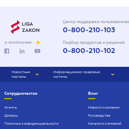
Центр поддержки пользователе
0-800-210-103
Подбор продуктов и решений
О КОМПАНИИ
0-800-210-102
Новостные
Информационно-правовые
порталы
системы
ЮРЛИГА
Право Украины
Сотрудничество
Блог
БИЗНЕС
ГРАНД
БУХГАЛТЕР.ua
ПРАЙМ
Агенты
Новости компании
Дилеры
Руководства
БУХГАЛТЕР ПРОФ
Политика конфиденциальности
Каталоги компаний
ЮРИСТ ПРОФ