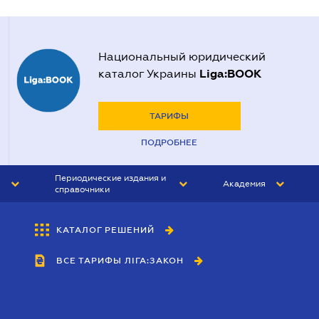
Национальный юридический
Liga:BOOK
каталог Украины
ТАРИФЫ
ПОДРОБНЕЕ
Периодические издания и
Академия
справочники
ЮРИСТ&ЗАКОН
АКАДЕМИЯ ЛІГА:ЗАКОН
КАТАЛОГ РЕШЕНИЙ
БУХГАЛТЕР&ЗАКОН
ВСЕ ТАРИФЫ ЛІГА:ЗАКОН
ВЕСТНИК МСФО
ИНТЕРБУХ
ЛИЧНЫЙ ЭКСПЕРТ