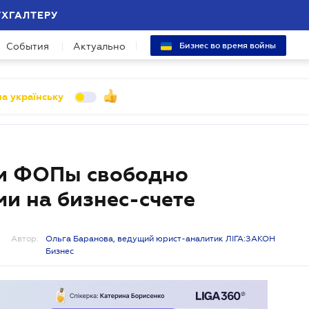
УХГАЛТЕРУ
События
Актуально
Бизнес во время войны
а українську
ли ФОПы свободно
и на бизнес-счете
Автор:
Ольга Баранова, ведущий юрист-аналитик ЛІГА:ЗАКОН
Бизнес