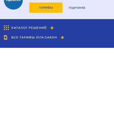
ТАРИФЫ
ПОДРОБНЕЕ
КАТАЛОГ РЕШЕНИЙ
ВСЕ ТАРИФЫ ЛІГА:ЗАКОН
Сотрудничество
Агенты
Дилеры
Политика
конфиденциальности
Условия использования
сайта
Реклама
Блог