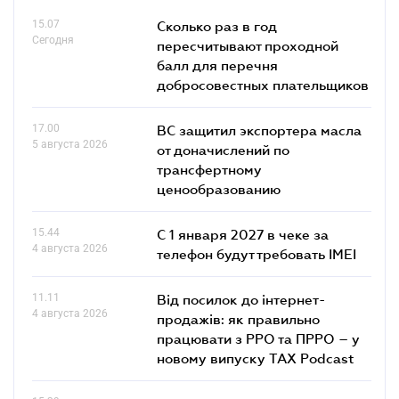
15.07
Сколько раз в год
Сегодня
пересчитывают проходной
балл для перечня
добросовестных плательщиков
17.00
ВС защитил экспортера масла
5 августа 2026
от доначислений по
трансфертному
ценообразованию
15.44
С 1 января 2027 в чеке за
4 августа 2026
телефон будут требовать IMEI
11.11
Від посилок до інтернет-
4 августа 2026
продажів: як правильно
працювати з РРО та ПРРО – у
новому випуску TAX Podcast