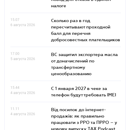
налоге
15.07
Сколько раз в год
6 августа 2026
пересчитывают проходной
балл для перечня
добросовестных плательщиков
17.00
ВС защитил экспортера масла
5 августа 2026
от доначислений по
трансфертному
ценообразованию
15.44
С 1 января 2027 в чеке за
4 августа 2026
телефон будут требовать IMEI
11.11
Від посилок до інтернет-
4 августа 2026
продажів: як правильно
працювати з РРО та ПРРО – у
новому випуску TAX Podcast