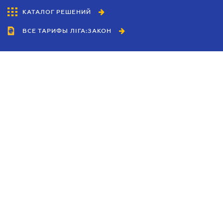
КАТАЛОГ РЕШЕНИЙ
ВСЕ ТАРИФЫ ЛІГА:ЗАКОН
Сотрудничество
Агенты
Дилеры
Политика
конфиденциальности
Условия использования
сайта
Реклама
Блог
Новости компании
Руководства
Каталоги компаний