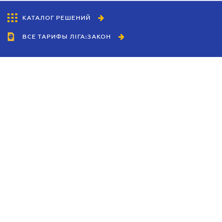
КАТАЛОГ РЕШЕНИЙ
ВСЕ ТАРИФЫ ЛІГА:ЗАКОН
Сотрудничество
Агенты
Дилеры
Политика
конфиденциальности
Условия использования
сайта
Реклама
Блог
Новости компании
Руководства