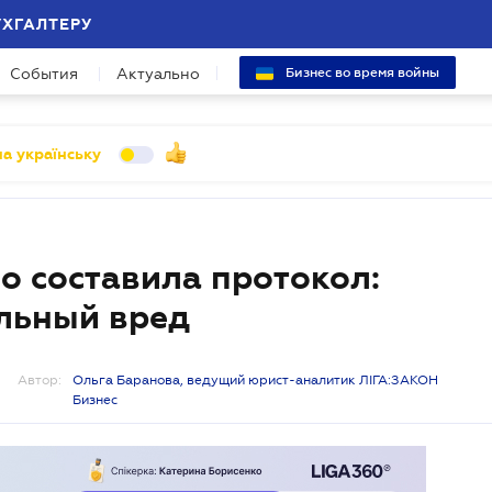
УХГАЛТЕРУ
События
Актуально
Бизнес во время войны
а українську
о составила протокол:
льный вред
Автор:
Ольга Баранова, ведущий юрист-аналитик ЛІГА:ЗАКОН
Бизнес