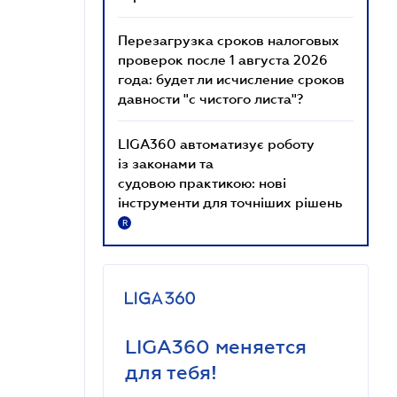
Перезагрузка сроков налоговых
проверок после 1 августа 2026
года: будет ли исчисление сроков
давности "с чистого листа"?
LIGA360 автоматизує роботу
із законами та
судовою практикою: нові
інструменти для точніших рішень
R
LIGA360 меняется
для тебя!