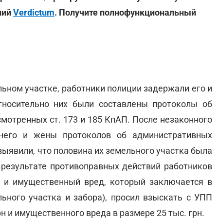
ний
Verdictum
. Получите полнофункциональный
льном участке, работники полиции задержали его и
тносительно них были составлены протоколы об
мотренных ст. 173 и 185 КпАП. После незаконного
 него и жены протоколов об административных
выявили, что половина их земельного участка была
в результате противоправных действий работников
 и имущественный вред, который заключается в
льного участка и забора), просил взыскать с УПП
н и имущественного вреда в размере 25 тыс. грн.