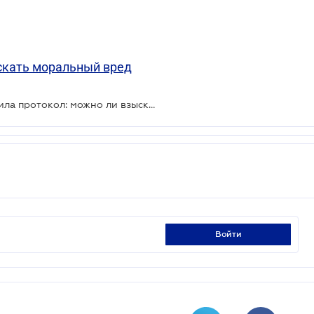
скать моральный вред
Полиция безосновательно составила протокол: можно ли взыскать моральный вред
войти