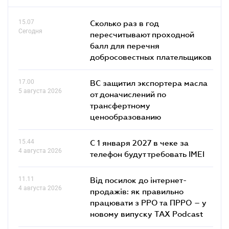
15.07
Сколько раз в год
Сегодня
пересчитывают проходной
балл для перечня
добросовестных плательщиков
17.00
ВС защитил экспортера масла
5 августа 2026
от доначислений по
трансфертному
ценообразованию
15.44
С 1 января 2027 в чеке за
4 августа 2026
телефон будут требовать IMEI
11.11
Від посилок до інтернет-
4 августа 2026
продажів: як правильно
працювати з РРО та ПРРО – у
новому випуску TAX Podcast