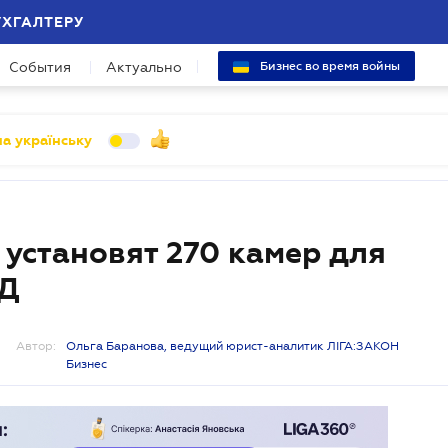
УХГАЛТЕРУ
События
Актуально
Бизнес во время войны
а українську
 установят 270 камер для
ДД
Автор:
Ольга Баранова, ведущий юрист-аналитик ЛІГА:ЗАКОН
Бизнес