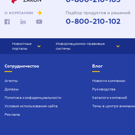
Подбор продуктов и решений
О КОМПАНИИ
0-800-210-102
Новостные
Информационно-правовые
порталы
системы
ЮРЛИГА
Право Украины
Сотрудничество
Блог
БИЗНЕС
ГРАНД
БУХГАЛТЕР.ua
ПРАЙМ
Агенты
Новости компании
Дилеры
Руководства
БУХГАЛТЕР ПРОФ
Политика конфиденциальности
Каталоги компаний
ЮРИСТ ПРОФ
Условия использования сайта
Темы в центре внимани
ЮРИСТ
Реклама
ПІДПРИЄМЕЦЬ