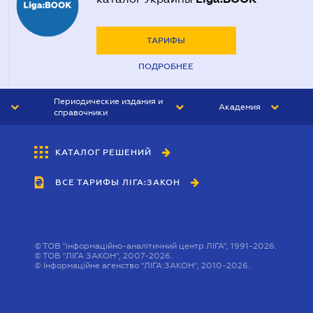
ТАРИФЫ
ПОДРОБНЕЕ
Периодические издания и
Академия
справочники
ЮРИСТ&ЗАКОН
АКАДЕМИЯ ЛІГА:ЗАКОН
КАТАЛОГ РЕШЕНИЙ
БУХГАЛТЕР&ЗАКОН
ВСЕ ТАРИФЫ ЛІГА:ЗАКОН
ВЕСТНИК МСФО
ИНТЕРБУХ
ЛИЧНЫЙ ЭКСПЕРТ
©
ТОВ "інформаційно-аналітичний центр ЛІГА", 1991-2026.
©
ТОВ "ЛІГА ЗАКОН", 2007-2026.
©
Інформаційне агенство "ЛІГА:ЗАКОН", 2010-2026.