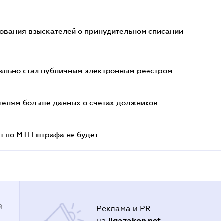
бования взыскателей о принудительном списании
ально стал публичным электронным реестром
телям больше данных о счетах должников
т по МТП штрафа не будет
й
Реклама и PR
ligazakon.net
на