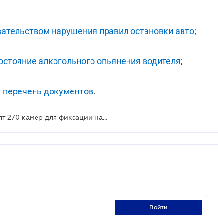
зательством нарушения правил остановки авто
;
остояние алкогольного опьянения водителя
;
: перечень документов
.
До конца года в Украине установят 270 камер для фиксации нарушений ПДД
войти