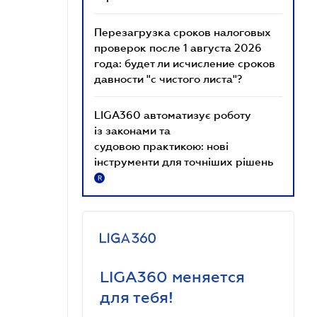
Перезагрузка сроков налоговых
проверок после 1 августа 2026
года: будет ли исчисление сроков
давности "с чистого листа"?
LIGA360 автоматизує роботу
із законами та
судовою практикою: нові
інструменти для точніших рішень
R
LIGA360 меняется
для тебя!