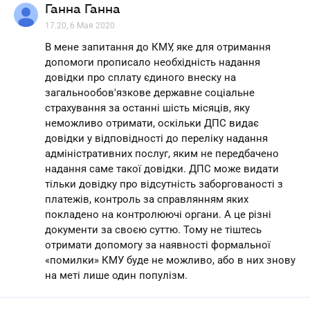
Ганна Ганна
17.20, 6 Мая 2020
В мене запитання до КМУ, яке для отримання
допомоги прописало необхідність надання
довідки про сплату єдиного внеску на
загальнообов'язкове державне соціальне
страхування за останні шість місяців, яку
неможливо отримати, оскільки ДПС видає
довідки у відповідності до переліку надання
адміністративних послуг, яким не передбачено
надання саме такої довідки. ДПС може видати
тільки довідку про відсутність заборгованості з
платежів, контроль за справлянням яких
покладено на контролюючі органи. А це різні
документи за своєю суттю. Тому не тіштесь
отримати допомогу за наявності формальної
«помилки» КМУ буде не можливо, або в них знову
на меті лише один популізм.