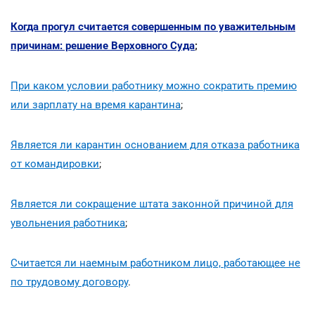
Когда прогул считается совершенным по уважительным
причинам: решение Верховного Суда
;
При каком условии работнику можно сократить премию
или зарплату на время карантина
;
Является ли карантин основанием для отказа работника
от командировки
;
Является ли сокращение штата законной причиной для
увольнения работника
;
Считается ли наемным работником лицо, работающее не
по трудовому договору
.