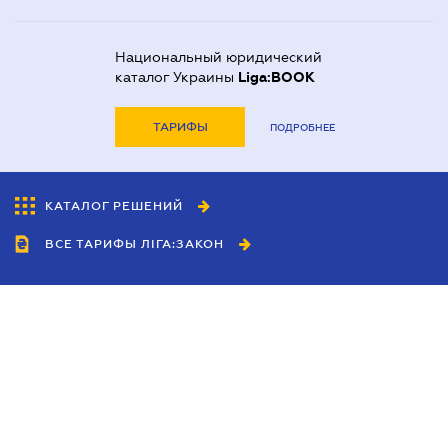
Национальный юридический
каталог Украины
Liga:BOOK
ТАРИФЫ
ПОДРОБНЕЕ
КАТАЛОГ РЕШЕНИЙ
ВСЕ ТАРИФЫ ЛІГА:ЗАКОН
Сотрудничество
Агенты
Дилеры
Политика
конфиденциальности
Условия использования