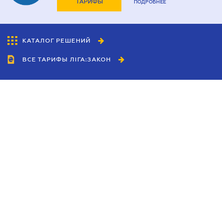
ТАРИФЫ
ПОДРОБНЕЕ
КАТАЛОГ РЕШЕНИЙ
ВСЕ ТАРИФЫ ЛІГА:ЗАКОН
Сотрудничество
Агенты
Дилеры
Политика
конфиденциальности
Условия использования
сайта
Реклама
Блог
Новости компании