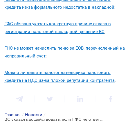
кредита из-за формального недостатка в накладной
;
ГФС обязана указать конкретную причину отказа в
регистрации налоговой накладной: решение ВС
;
ГНС не может начислить пеню за ЕСВ, перечисленный на
неправильный счет
;
Можно ли лишить налогоплательщика налогового
кредита на НДС из-за плохой репутации контрагента
.
Главная
/
Новости
/
ВС указал как действовать, если ГФС не ответила на жалобу налогоплательщика