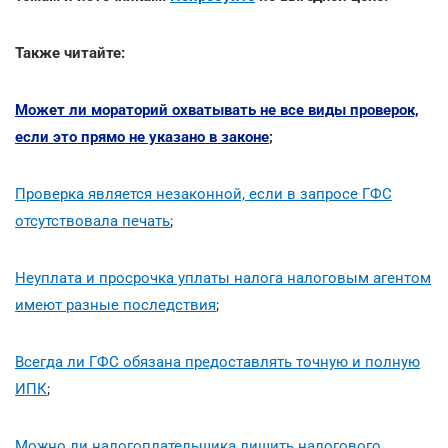
Также читайте:
Может ли мораторий охватывать не все виды проверок,
если это прямо не указано в законе
;
Проверка является незаконной, если в запросе ГФС
отсутствовала печать
;
Неуплата и просрочка уплаты налога налоговым агентом
имеют разные последствия
;
Всегда ли ГФС обязана предоставлять точную и полную
ИПК
;
Можно ли налогоплательщика лишить налогового