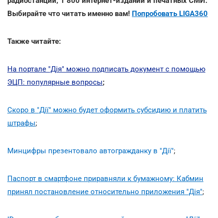
радиостанций, 1 800 интернет-изданий и печатных СМИ.
Выбирайте что читать именно вам!
Попробовать LIGA360
Также читайте:
На портале "Дія" можно подписать документ с помощью
ЭЦП: популярные вопросы
;
Скоро в "Дії" можно будет оформить субсидию и платить
штрафы
;
Минцифры презентовало автогражданку в "Дії"
;
Паспорт в смартфоне приравняли к бумажному: Кабмин
принял постановление относительно приложения "Дія"
;