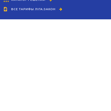
ВСЕ ТАРИФЫ ЛІГА:ЗАКОН
Сотрудничество
Агенты
Дилеры
Политика
конфиденциальности
Условия использования
сайта
Реклама
Блог
Новости компании
Руководства
Каталоги компаний
Темы в центре внимания