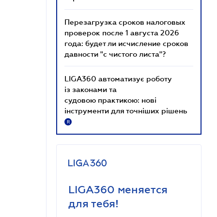
Перезагрузка сроков налоговых
проверок после 1 августа 2026
года: будет ли исчисление сроков
давности "с чистого листа"?
LIGA360 автоматизує роботу
із законами та
судовою практикою: нові
інструменти для точніших рішень
R
LIGA360 меняется
для тебя!