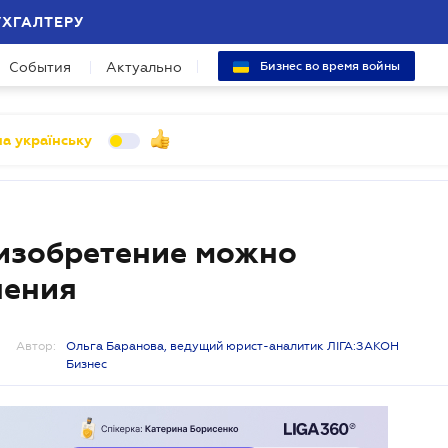
УХГАЛТЕРУ
События
Актуально
Бизнес во время войны
а українську
 изобретение можно
шения
Автор:
Ольга Баранова, ведущий юрист-аналитик ЛІГА:ЗАКОН
Бизнес